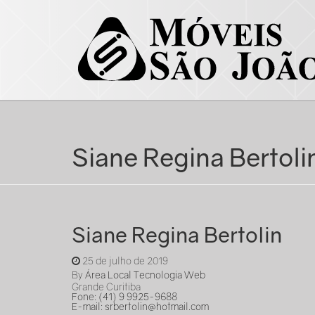
Siane Regina Bertoli
Siane Regina Bertolin
25 de julho de 2019
By
Área Local Tecnologia Web
Grande Curitiba
Fone: (41) 9 9925-9688
E-mail:
srbertolin@hotmail.com