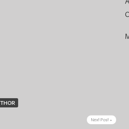
A
C
M
UTHOR
Next Post »