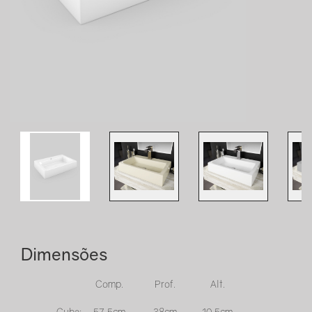
Dimensões
Comp.
Prof.
Alt.
Cuba:
57,5cm
38cm
10,5cm