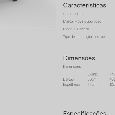
Caracteristicas
Característica
Marca: Móveis São João
Modelo: Baviera
Tipo de instalação: com pé
Dimensões
Dimensões
Comp.
Prof
Balcão
80cm
40
Espelheira
77cm
10
Especificações