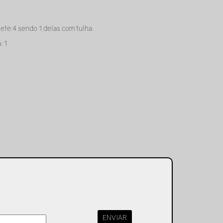
ete:4 sendo 1 delas com tulha
: 1