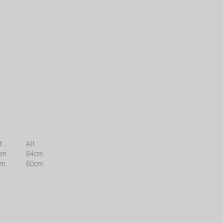
..
Alt.
cm
84cm
cm
60cm