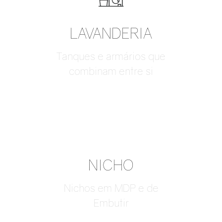
LAVANDERIA
Tanques e armários que
combinam entre si
NICHO
Nichos em MDP e de
Embutir