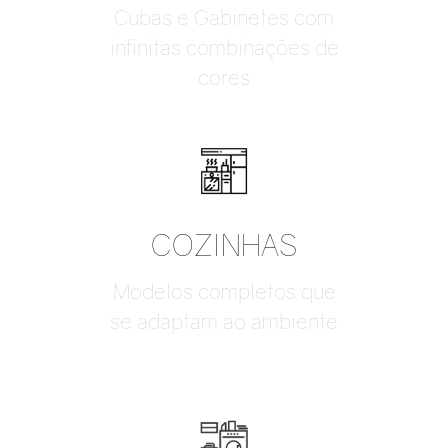
Cubas e Gabinetes com
infinitas combinações de
cores
COZINHAS
Modelos completos que
se adaptam ao ambiente